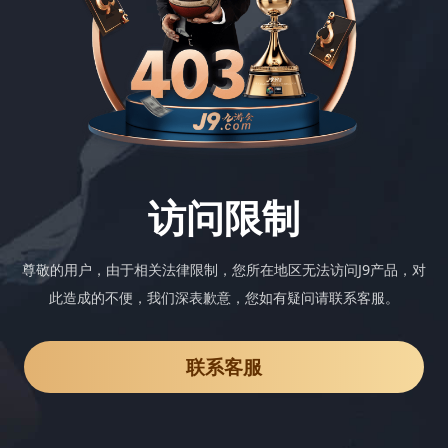
访问限制
尊敬的用户，由于相关法律限制，您所在地区无法访问J9产品，对
此造成的不便，我们深表歉意，您如有疑问请联系客服。
联系客服